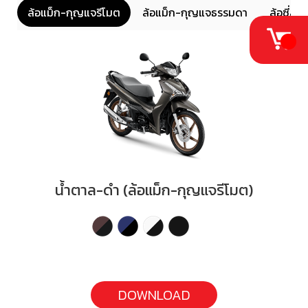
ล้อแม็ก-กุญแจรีโมต
ล้อแม็ก-กุญแจธรรมดา
ล้อซี่ลว
น้ำตาล-ดำ (ล้อแม็ก-กุญแจรีโมต)
DOWNLOAD